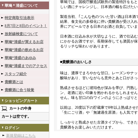
華鳩では、国税庁醸造試験所の製造特許をもと
華鳩＊清盛について
しい酒にチャレンジし、日本酒の幅を広げたい
製造当初、｢こんな色のついた甘い酒は日本酒
特定商取引法表示
結果、食文化の多様化に伴い貴醸酒が受け入れ
8月7日と8日のイベント！
界にアピールできる日本のお酒と自負していま
放射線検査について
日本酒に仕込み水が大切なように、酒で仕込む
にかかるお酒ですが、長期保存しても酒質が保
華鳩*清盛が買えるお店
るリッチな味わいがあります。
華鳩*清盛の飲めるお店
華鳩*清盛のあゆみ
■貴醸酒のおいしさ
華鳩*清盛までのアクセス
味は、濃厚でまろやかな甘口。レーズンやナッ
スタッフ紹介
酸味があり、甘いながらも意外とあと口がさっ
貴醸酒とは
熟成させるほどに琥珀色が深みを帯び、円熟し
貴醸酒に合う味覚
ン、老酒に近い印象を抱かれるかもしれません
せん。味も甘口の白ワインのようにさっぱりと
ショッピングカート
以前は、20度以下の貯蔵庫で8年以上熟成さ
カートの中身
「生にごり酒」や「無濾過生原酒」も人気です
カートは空です。
しっかりと熟成させた古酒タイプから、できた
貴醸酒をお楽しみいただけます。
ログイン
新規登録はこちら