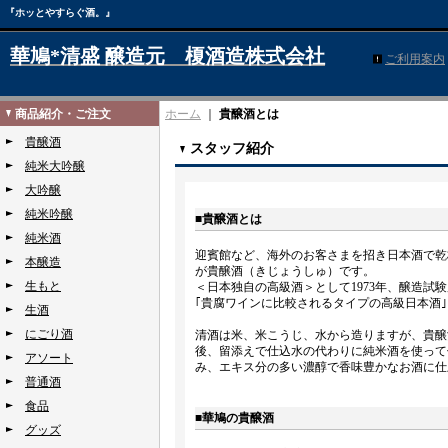
『ホッとやすらぐ酒。』
華鳩*清盛 醸造元 榎酒造株式会社
ご利用案内
商品紹介・ご注文
ホーム
｜
貴醸酒とは
貴醸酒
スタッフ紹介
純米大吟醸
大吟醸
純米吟醸
■貴醸酒とは
純米酒
迎賓館など、海外のお客さまを招き日本酒で乾
本醸造
が貴醸酒（きじょうしゅ）です。
生もと
＜日本独自の高級酒＞として1973年、醸造試
｢貴腐ワインに比較されるタイプの高級日本酒
生酒
にごり酒
清酒は米、米こうじ、水から造りますが、貴醸
後、留添えで仕込水の代わりに純米酒を使って
アソート
み、エキス分の多い濃醇で香味豊かなお酒に仕
普通酒
食品
■華鳩の貴醸酒
グッズ