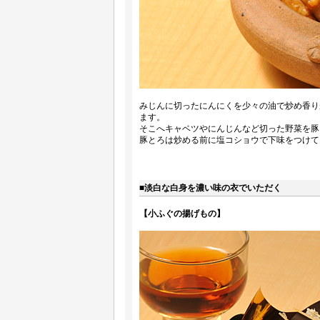
みじんに切ったにんにくを少々の油で炒め香り
ます。
そこへキャベツやにんじんなど切った野菜を豚
豚とろは炒める前に塩コショウで下味をつけて
■淡白な白身を濃い味の衣でいただく
【小ふぐの揚げもの】