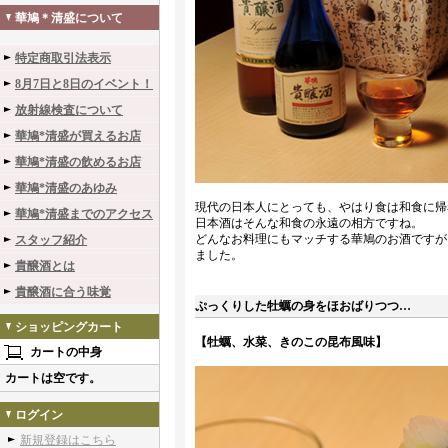
華鳩＊清盛について
特定商取引法表示
8月7日と8日のイベント！
放射線検査について
華鳩*清盛が買えるお店
華鳩*清盛の飲めるお店
華鳩*清盛のあゆみ
現代の日本人にとっても、やはり食は和食に帰
華鳩*清盛までのアクセス
日本酒はそんな和食の永遠の相方ですね。
どんなお料理にもマッチする華鳩のお酒ですが
スタッフ紹介
ました。
貴醸酒とは
貴醸酒に合う味覚
ぷっくりした牡蠣の身をほおばりつつ…
ショッピングカート
【牡蠣、水菜、きのこの昆布風味】
カートの中身
カートは空です。
ログイン
新規登録はこちら