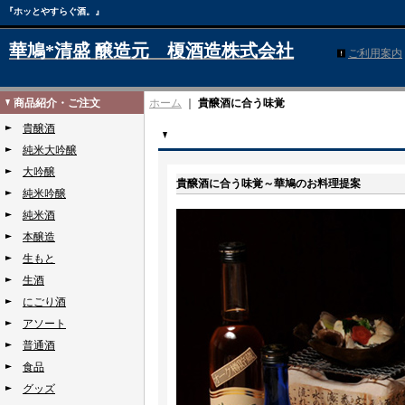
『ホッとやすらぐ酒。』
華鳩*清盛 醸造元 榎酒造株式会社
ご利用案内
商品紹介・ご注文
ホーム
｜
貴醸酒に合う味覚
貴醸酒
純米大吟醸
大吟醸
貴醸酒に合う味覚～華鳩のお料理提案
純米吟醸
純米酒
本醸造
生もと
生酒
にごり酒
アソート
普通酒
食品
グッズ