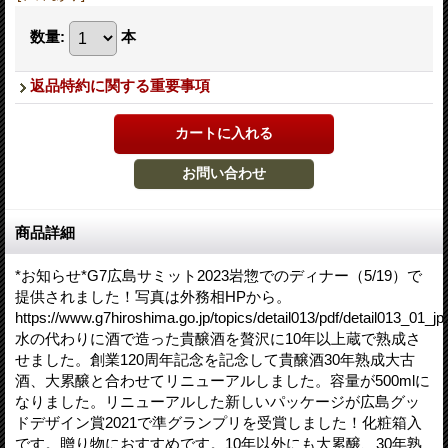
数量
:
本
返品特約に関する重要事項
商品詳細
*お知らせ*G7広島サミット2023岩惣でのディナー（5/19）で
提供されました！写真は外務相HPから。
https://www.g7hiroshima.go.jp/topics/detail013/pdf/detail013_01_jp
水の代わりに酒で造った貴醸酒を贅沢に10年以上蔵で熟成さ
せました。創業120周年記念を記念して貴醸酒30年熟成大古
酒、大累醸と合わせてリニューアルしました。容量が500mlに
なりました。リニューアルした新しいパッケージが広島グッ
ドデザイン賞2021で準グランプリを受賞しました！化粧箱入
です。贈り物におすすめです。10年以外にも大累醸、30年熟