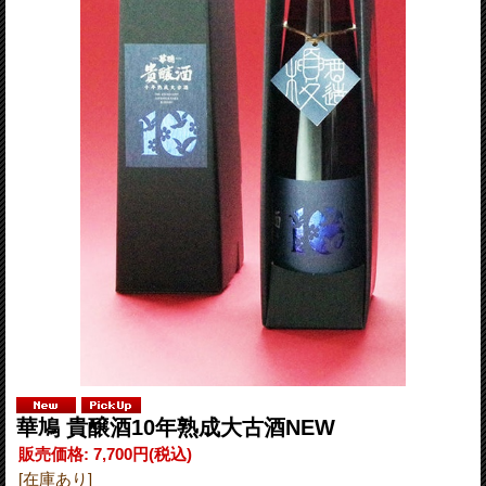
華鳩 貴醸酒10年熟成大古酒NEW
販売価格
:
7,700円
(税込)
[在庫あり]